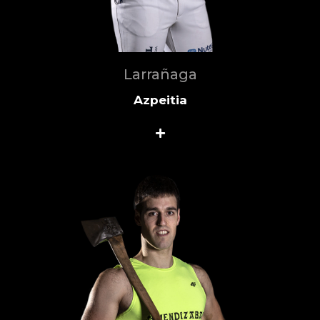
Larrañaga
Azpeitia