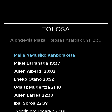
TOLOSA
Alondegia Plaza, Tolosa |
Azaroak 04
|
12:30
Maila Nagusiko Kanporaketa
Mikel Larrañaga 19:37
Julen Alberdi 20:02
Eneko Otaño 20:52
Ugaitz Mugertza 21:10
Julen Larrea 22:30
Ibai Soroa 22:37
Txomin Amundarain 23:01