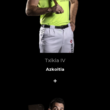
Txikia IV
Azkoitia