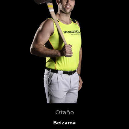
Otaño
Beizama