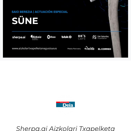
Sherpa.ai Aizkolari Txapelketa