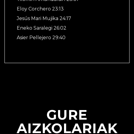
Eloy Corchero 23:13
Jesús Mari Mujika 24:17
Eneko Saralegi 26:02
Asier Pellejero 29:40
GURE
AIZKOLARIAK