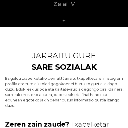
Zelai IV
JARRAITU GURE
SARE SOZIALAK
Ez galdu txapelketako berriak! Jarraitu txapelketaren instagram
profila eta zure aizkolari gogokoenei buruzko guztia jakingo
duzu. Eduki esklusiboa eta kalitate-irudiak egongo dira. Gainera,
sarrerak erosteko aukera, babesleak eta final handirako
egunean egoteko jakin behar duzun informazio guztia izango
duzu.
Zeren zain zaude?
Txapelketari