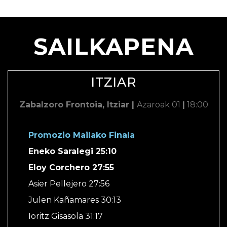
SAILKAPENA
ITZIAR
Zabalzoro Frontoia, Itziar |
Azaroak 01
|
18:00
Promozio Mailako Finala
Eneko Saralegi 25:10
Eloy Corchero 27:55
Asier Pellejero 27:56
Julen Kañamares 30:13
Ioritz Gisasola 31:17