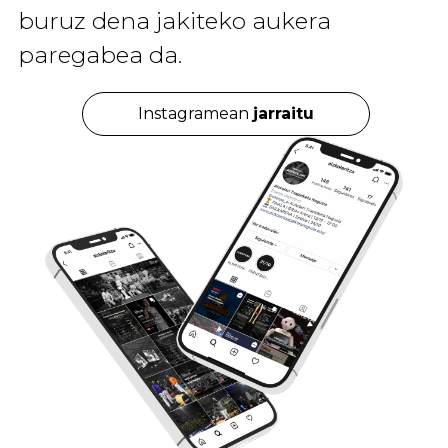
buruz dena jakiteko aukera
paregabea da.
Instagramean
jarraitu