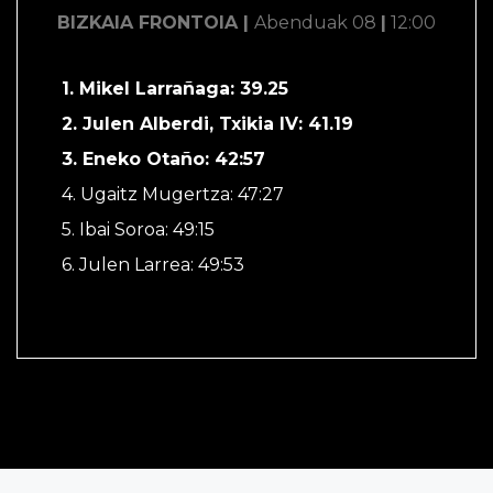
BIZKAIA FRONTOIA |
Abenduak 08
|
12:00
1. Mikel Larrañaga: 39.25
2. Julen Alberdi, Txikia IV: 41.19
3. Eneko Otaño: 42:57
4. Ugaitz Mugertza: 47:27
5. Ibai Soroa: 49:15
6. Julen Larrea: 49:53