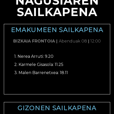
NAGUSIAREN
SAILKAPENA
EMAKUMEEN SAILKAPENA
BIZKAIA FRONTOIA |
Abenduak 08
|
12:00
1. Nerea Arruti: 9.20
2. Karmele Gisasola: 11.25
3. Malen Barrenetxea: 18.11
GIZONEN SAILKAPENA